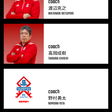
coach
渡辺克之
WATANABE KATSUYUKI
coach
高岡成樹
TAKAOKA SHIGEKI
coach
野村勇太
NOMUIRA YUTA