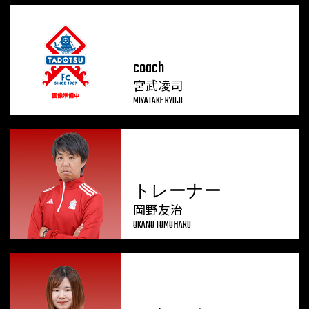
coach
宮武凌司
MIYATAKE RYOJI
トレーナー
岡野友治
OKANO TOMOHARU