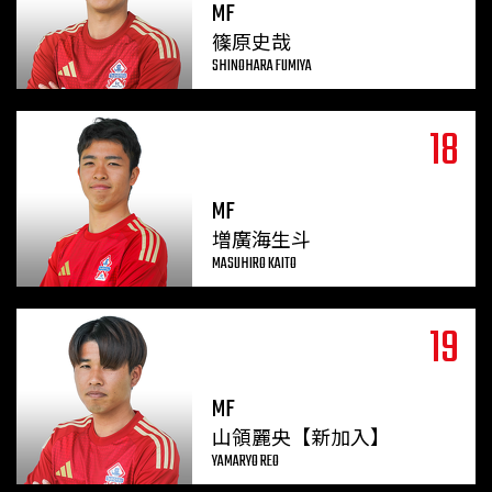
MF
篠原史哉
SHINOHARA FUMIYA
18
MF
増廣海生斗
MASUHIRO KAITO
19
MF
山領麗央【新加入】
YAMARYO REO