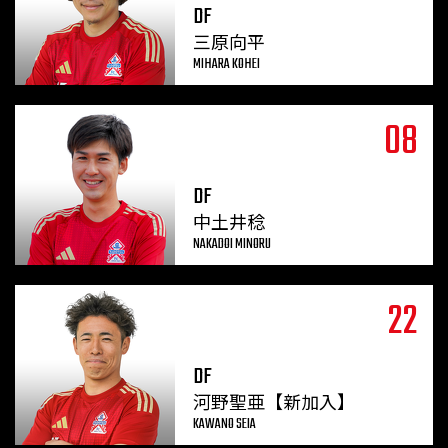
DF
三原向平
MIHARA KOHEI
08
DF
中土井稔
NAKADOI MINORU
22
DF
河野聖亜【新加入】
KAWANO SEIA