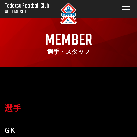
Tadotsu Football Club
OFFICIAL SITE
MEMBER
選手・スタッフ
選手
GK