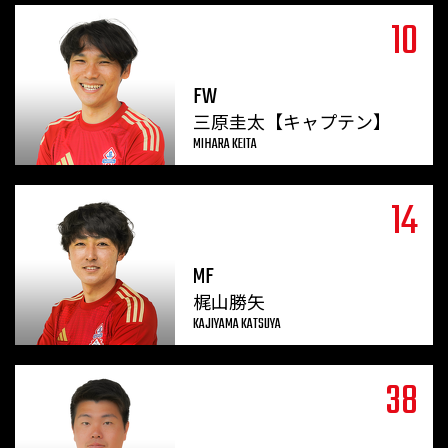
10
FW
三原圭太【キャプテン】
MIHARA KEITA
14
MF
梶山勝矢
KAJIYAMA KATSUYA
38