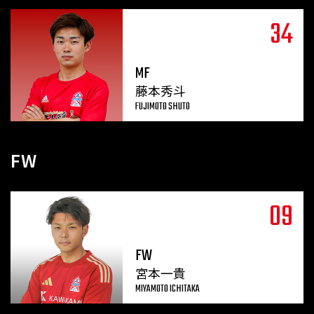
34
MF
藤本秀斗
FUJIMOTO SHUTO
FW
09
FW
宮本一貴
MIYAMOTO ICHITAKA