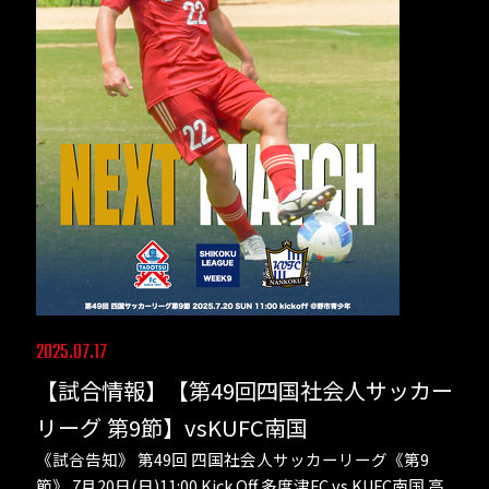
2025.07.17
【試合情報】【第49回四国社会人サッカー
リーグ 第9節】vsKUFC南国
《試合告知》 第49回 四国社会人サッカーリーグ《第9
節》 7月20日(日)11:00 Kick Off 多度津FC vs KUFC南国 高