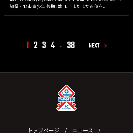
知県・野市青少年 後期2戦目。 まだまだ首位を...
1
2
3
4
38
NEXT
...
トップページ
ニュース