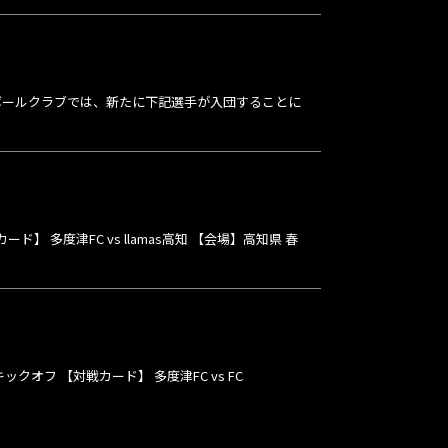
ボールクラブでは、新たに下記選手が入団することに
】 多度津FC vs llamas高知 【会場】高知県 春
クオフ 【対戦カード】 多度津FC vs FC