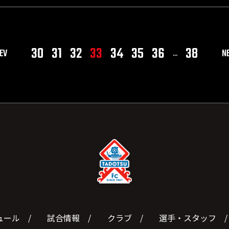
30
31
32
33
34
35
36
38
EV
N
...
ュール
試合情報
クラブ
選手・スタッフ