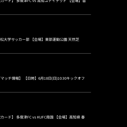
戦カード】 多度津FC vs 高知ユナイテッド 【会場】香
s 高松大学サッカー部 【会場】東部運動公園 天然芝
情報】 【日時】6月18日(日)10:30キックオフ
ード】 多度津FC vs KUFC南国 【会場】高知県 春