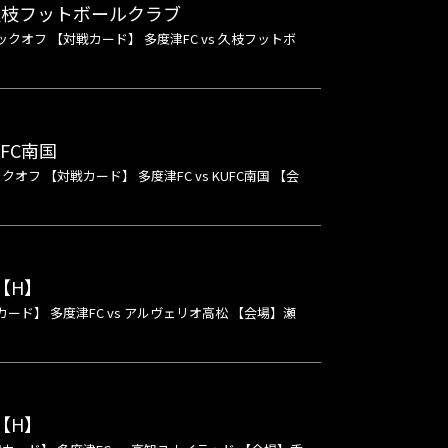
久枝フットボールクラブ
ックオフ 【対戦カード】 多度津FC vs 久枝フットボ
FC南国
オフ 【対戦カード】 多度津FC vs KUFC南国 【会
【H】
カード】 多度津FC vs アルヴェリオ高松 【会場】瀬
【H】