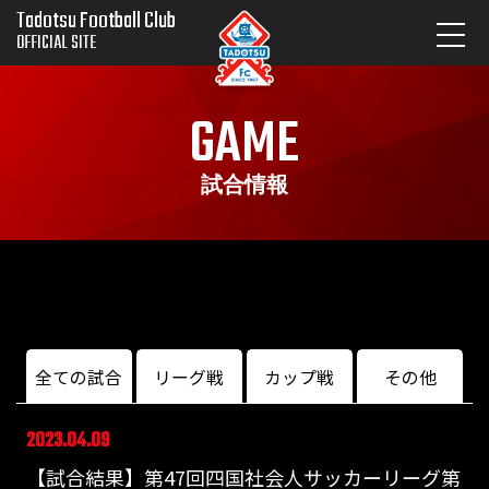
Tadotsu Football Club
OFFICIAL SITE
GAME
試合情報
全ての試合
リーグ戦
カップ戦
その他
2023.04.09
【試合結果】第47回四国社会人サッカーリーグ第